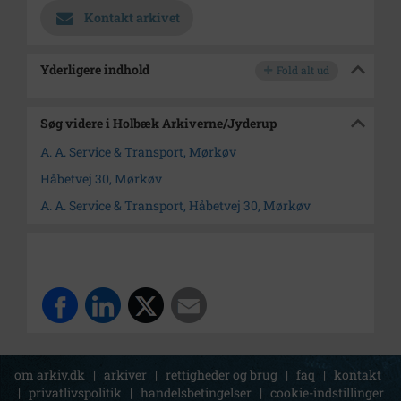
Kontakt arkivet
Yderligere indhold
Fold alt ud
Søg videre i Holbæk Arkiverne/Jyderup
A. A. Service & Transport, Mørkøv
Håbetvej 30, Mørkøv
A. A. Service & Transport, Håbetvej 30, Mørkøv
om arkiv.dk
|
arkiver
|
rettigheder og brug
|
faq
|
kontakt
|
privatlivspolitik
|
handelsbetingelser
|
cookie-indstillinger