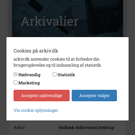
Cookies på arkiv.dk
Nummer
A4298
arkiv.dk anvender cookies til at forbedre din
Type
Arkivalier
brugeroplevelse og til indsamling af statistik.
Arkivskaber
Holbæk Amts Venstreblad
Nødvendig
Statistik
Marketing
Beskrivelse
A. A. Service & Transport,
Håbetvej 30
Accepter nødvendige
Accepter valgte
Mørkøv
Årstal
1993
Vis cookie oplysninger
Dateringsnote
1993
Arkiv
Holbæk Arkiverne/Jyderup