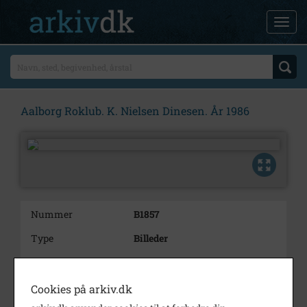
Aalborg Roklub. K. Nielsen Dinesen. År 1986
Nummer
B1857
Type
Billeder
Beskrivelse
Assurandør K. Nielsen Dinesen.
Aalborg Roklub
Cookies på arkiv.dk
Årstal
1986