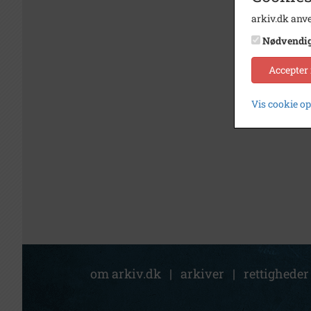
arkiv.dk anve
Nødvendi
Accepter
Vis cookie o
om arkiv.dk
|
arkiver
|
rettigheder