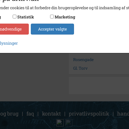
Se på kort
nder cookies til at forbedre din brugeroplevelse og til indsamling af st
Arkiv
Slagel
g
Statistik
Marketing
Kontakt arkivet
 nødvendige
Accepter valgte
Søg videre i Slagelse Stads- 
plysninger
Rosengade - snerydning
Rosengade
Gl. Torv
 og brug
|
faq
|
kontakt
|
privatlivspolitik
|
hand