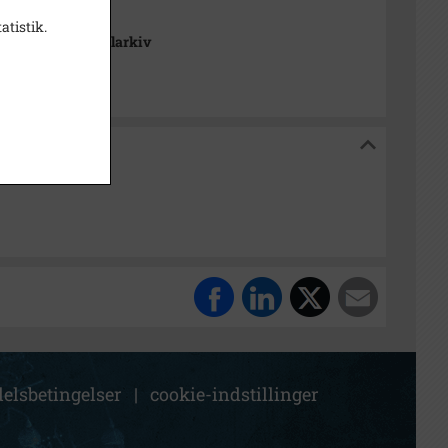
atistik.
se Stads- og Lokalarkiv
og Lokalarkiv
elsbetingelser
|
cookie-indstillinger