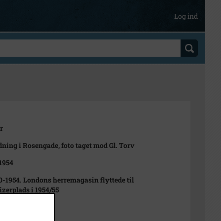
Log ind
r
ning i Rosengade, foto taget mod Gl. Torv
 1954
0-1954. Londons herremagasin flyttede til
zerplads i 1954/55
foto?