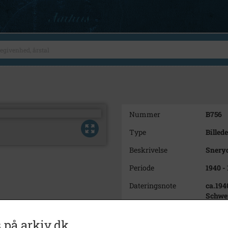
Nummer
B756
Type
Billede
Beskrivelse
Sneryd
Periode
1940 -
Dateringsnote
ca.194
Schwei
Fotograf
Presse
 på arkiv.dk