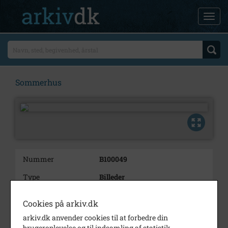
Sommerhus
Nummer
B100049
Type
Billeder
Beskrivelse
Ikke lokaliseret
Cookies på arkiv.dk
Periode
1914 - 1930
arkiv.dk anvender cookies til at forbedre din
brugeroplevelse og til indsamling af statistik.