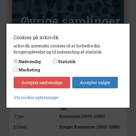
Cookies på arkiv.dk
arkiv.dk anvender cookies til at forbedre din
brugeroplevelse og til indsamling af statistik.
Nummer
C430
Nødvendig
Statistik
Type
Øvrige samlinger
Marketing
Beskrivelse
Avisudklip m.m.
Accepter nødvendige
Accepter valgte
Periode
1960 - 2999
Dateringsnote
Diverse år
Vis cookie oplysninger
Se på kort
Type
Kommune (1970-2050)
Enhed
Dragør Kommune (2007-2050)