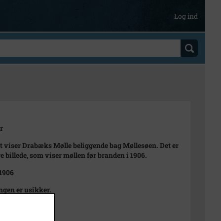
Log ind
r
et viser Drabæks Mølle beliggende bag Møllesøen. Det er
re billede, som viser møllen før branden i 1906.
 1906
ngen er usikker.
t