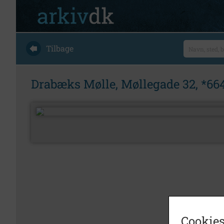
Tilbage
Drabæks Mølle, Møllegade 32, *664
Cookies