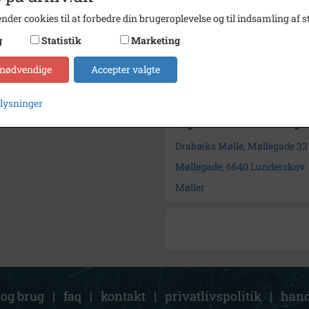
Størrelse
24 mm
nder cookies til at forbedre din brugeroplevelse og til indsamling af st
Materiale
Sort/h
g
Statistik
Marketing
Arkiv
Lunder
 nødvendige
Accepter valgte
Kontakt arkivet
plysninger
Søg videre i Lunderskov og 
Drabæks Mølle, Møllegade 32 
Møllegade, 6640 Lunderskov
Møller
 og brug
|
faq
|
kontakt
|
privatlivspolitik
|
hand