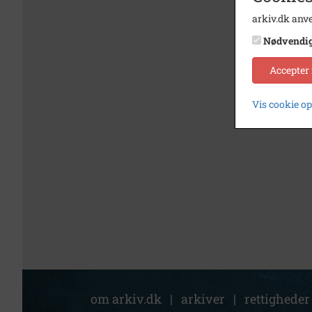
arkiv.dk anve
Nødvendi
Accepter
Vis cookie o
om arkiv.dk
|
arkiver
|
rettigheder