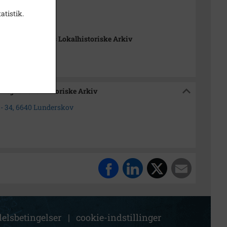
. x 36 mm.
atistik.
vid negativ
skov og Omegns Lokalhistoriske Arkiv
Omegns Lokalhistoriske Arkiv
- 34, 6640 Lunderskov
elsbetingelser
|
cookie-indstillinger