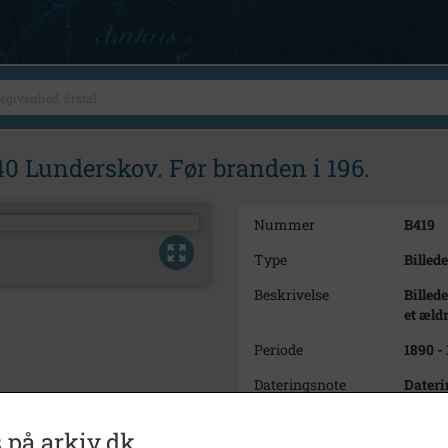
0 Lunderskov. Før branden i 196.
Nummer
B419
Type
Billede
Beskrivelse
Billed
et æld
Periode
1890 -
Dateringsnote
Dateri
Fotograf
Ukend
 på arkiv.dk