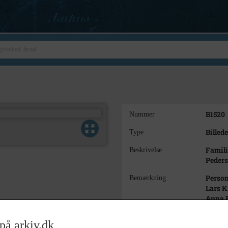
B1520
Nummer
Billede
Type
Famili
Beskrivelse
Peders
Person
Bemærkning
Lars K
Anna P
1885
Årstal
på arkiv.dk