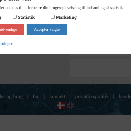
1885
Dateringsnote
er cookies til at forbedre din brugeroplevelse og til indsamling af statistik.
C. Rat
Fotograf
g
Statistik
Marketing
9 x 6 
Størrelse
nødvendige
Accepter valgte
Indust
Arkiv
ysninger
Kontakt arkivet
der og brug
|
faq
|
kontakt
|
privatlivspolitik
|
hande