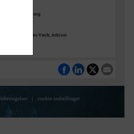
hsach, Frederiksborg
cm
rimuseet Frederiks Værk, Arkivet
lsbetingelser
|
cookie-indstillinger