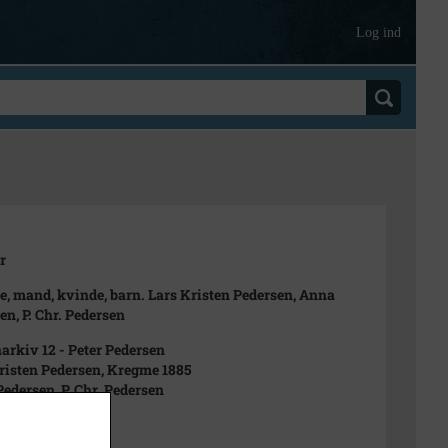
Log ind
r
e, mand, kvinde, barn. Lars Kristen Pedersen, Anna
en, P. Chr. Pedersen
arkiv 12 - Peter Pedersen
risten Pedersen, Kregme 1885
edersen, P. Chr. Pedersen