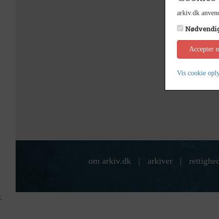
arkiv.dk anvend
Nødvendi
Accepter 
Vis cookie opl
om arkiv.dk
|
arkiver
|
rettighe
;