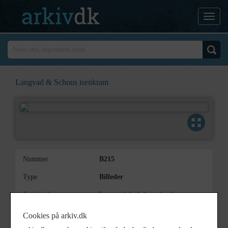
Langvad & Schous isenkram
Nummer
B215
Type
Billeder
Beskrivelse
Langvad & Schous isenkram,
Fisketorvet 2
Cookies på arkiv.dk
Periode
1870 - 1889