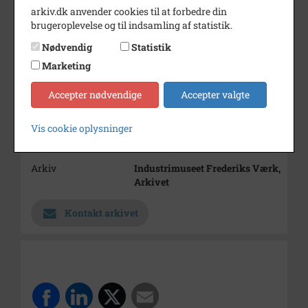
arkiv.dk anvender cookies til at forbedre din
Bemærkning
Personarkiv 12 - Peter Pedersen
brugeroplevelse og til indsamling af statistik.
Periode
1880 - 1920
Nødvendig
Statistik
Marketing
Dateringsnote
1880-1920
Estimeret
Accepter nødvendige
Accepter valgte
Fotograf
Buchhave, Nørrebrogade 27,
KBH N
Vis cookie oplysninger
Størrelse
9 x 6 cm
Arkiv
Industrimuseet Frederiks Værk,
Arkivet
Kontakt arkivet