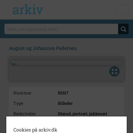
August og Johannes Pedersen
Nummer
B1517
Type
Billeder
Beskrivelse
Mænd, portræt, jakkesæt
Peter Pedersens far: Johs
Pedersen, stående. Siddende:
Cookies på arkiv.dk
Farbror August Pedersen