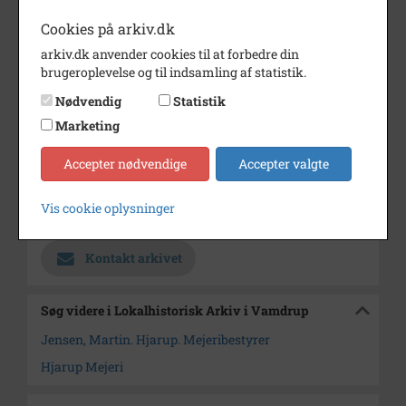
Periode
1930 - 1939
Cookies på arkiv.dk
Fotograf
Ukendt
arkiv.dk anvender cookies til at forbedre din
brugeroplevelse og til indsamling af statistik.
Størrelse
9x14
Nødvendig
Statistik
Se på kort
Marketing
Type
Sogn (1000-2050)
Accepter nødvendige
Accepter valgte
Enhed
Hjarup Sogn (1000-2050)
Arkiv
Lokalhistorisk Arkiv i
Vis cookie oplysninger
Vamdrup
Kontakt arkivet
Søg videre i Lokalhistorisk Arkiv i Vamdrup
Jensen, Martin. Hjarup. Mejeribestyrer
Hjarup Mejeri