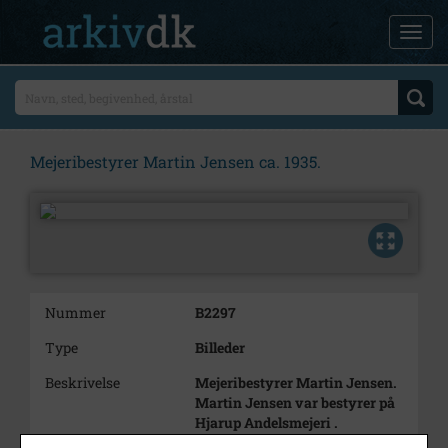
Mejeribestyrer Martin Jensen ca. 1935.
Nummer
B2297
Type
Billeder
Beskrivelse
Mejeribestyrer Martin Jensen.
Martin Jensen var bestyrer på
Hjarup Andelsmejeri .