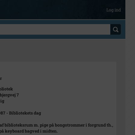
Log ind
r
bliotek
jergvej 7
ig
987 - Bibliotekets dag
 af biblioteksrum m. pige på bongotrommer i forgrund th.,
på keyboard bagved i midten.