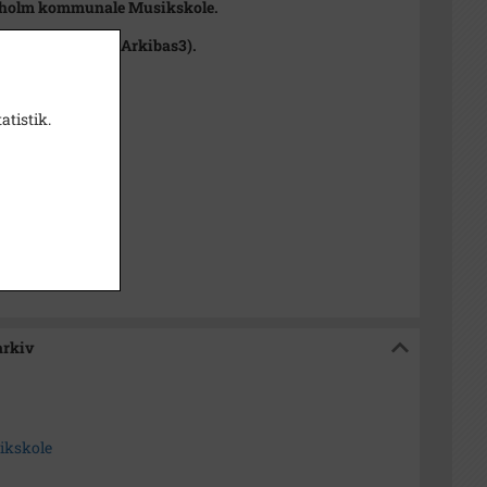
holm kommunale Musikskole.
lnr. 1988/179-10(Arkibas3).
atistik.
teksmedarbejder
red Lokalarkiv
arkiv
kskole