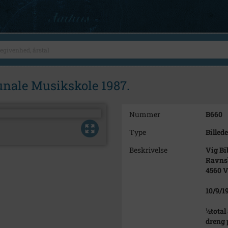
nale Musikskole 1987.
Nummer
B660
Type
Billede
Beskrivelse
Vig Bi
Ravnsb
4560 V
10/9/1
½total
dreng 