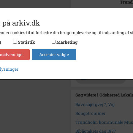
Trund
Bemærkning
Journa
 på arkiv.dk
Årstal
1987
nder cookies til at forbedre din brugeroplevelse og til indsamling af st
Dateringsnote
1987
g
Statistik
Marketing
Fotograf
Biblio
Størrelse
12 x 9
 nødvendige
Accepter valgte
Arkiv
Odsher
plysninger
Kontakt arkivet
Søg videre i Odsherred Lokal
Ravnsbjergvej 7, Vig
Bongotrommer
Trundholm kommunale Musi
Bibliotekets dag 1987