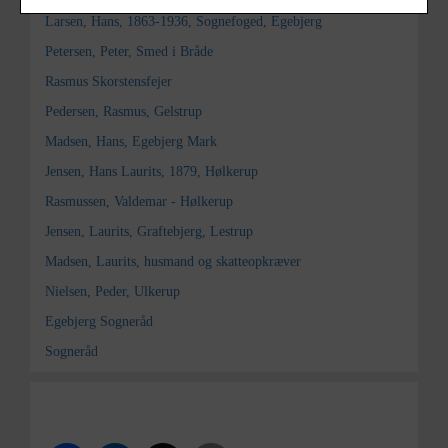
Larsen, Hans, 1863-1936, Sognefoged, Egebjerg
Petersen, Peter, Smed i Bråde
Rasmus Skorstensfejer
Pedersen, Rasmus, Gelstrup
Madsen, Hans, Egebjerg Mark
Jensen, Hans Laurits, 1879, Hølkerup
Rasmussen, Valdemar - Hølkerup
Jensen, Laurits, Graftebjerg, Lestrup
Madsen, Laurits, husmand og skatteopkræver
Nielsen, Peder, Ulkerup
Egebjerg Sogneråd
Sogneråd