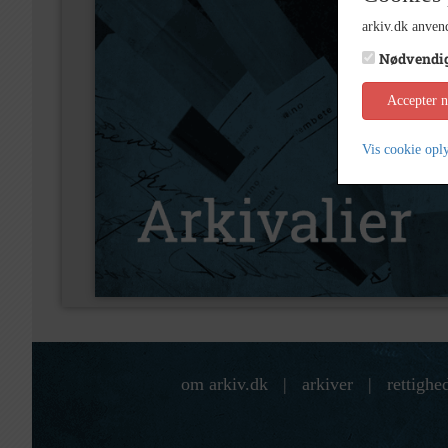
arkiv.dk anvend
Nødvendi
Accepter 
Vis cookie opl
om arkiv.dk
|
arkiver
|
rettighe