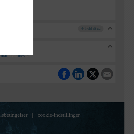
Fold alt ud
og Lokalarkiv
olai malermester
lsbetingelser
|
cookie-indstillinger