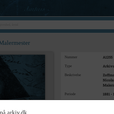
 Malermester
A1255
Nummer
Arkiva
Type
Zoffma
Beskrivelse
Nicola
Maler
1881 -
Periode
1881-1
Dateringsnote
på arkiv.dk
Slagel
Arkiv