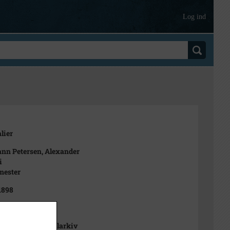
Log ind
lier
nn Petersen, Alexander
i
mester
 1898
898
se Stads- og Lokalarkiv