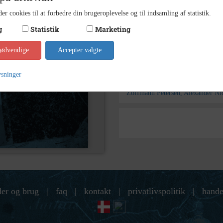
er cookies til at forbedre din brugeroplevelse og til indsamling af statistik.
Kontakt arkivet
g
Statistik
Marketing
Yderligere indhold
nødvendige
Accepter valgte
ysninger
Søg videre i Slagelse Stads- 
Zoffmann Petersen, Alexander Nic
der og brug
|
faq
|
kontakt
|
privatlivspolitik
|
hande