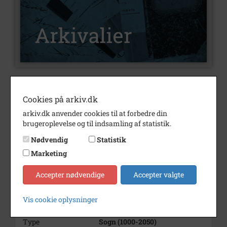
Nummer
A1071
Cookies på arkiv.dk
Type
Arkivalier
arkiv.dk anvender cookies til at forbedre din
Beskrivelse
Christensen, Margrethe
brugeroplevelse og til indsamling af statistik.
Nødvendig
Statistik
Bemærkning
Foto udtaget
Senere aflevering 1043/1978
Marketing
Periode
1940 - 1944
Accepter nødvendige
Accepter valgte
Dateringsnote
1940-1944
Vis cookie oplysninger
Se på kort
Type
Sogn (1000-2050)