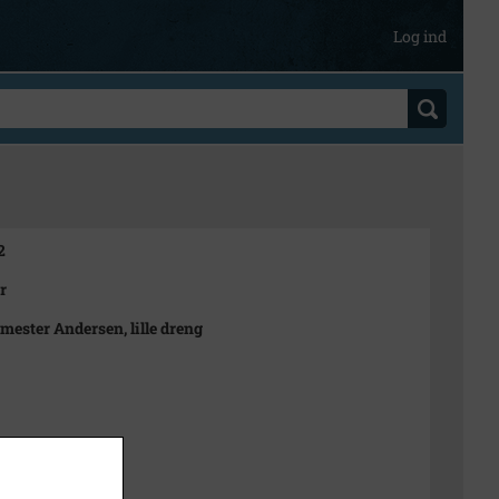
Log ind
2
r
ester Andersen, lille dreng
einau
sitiv