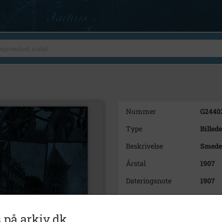
Nummer
G2440
Type
Billede
Beskrivelse
Smedem
Årstal
1907
Dateringsnote
1907
Fotograf
Chr. R
Materiale
s/h po
 på arkiv.dk