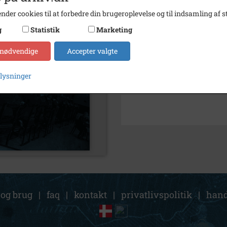
Arkiv
Kalun
nder cookies til at forbedre din brugeroplevelse og til indsamling af st
g
Statistik
Marketing
Kontakt arkivet
 nødvendige
Accepter valgte
Søg videre i Kalundborg Lok
plysninger
Andersen, smedemester
 og brug
|
faq
|
kontakt
|
privatlivspolitik
|
hand