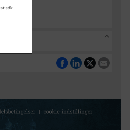
dborg Lokalarkiv
atistik.
alarkiv
elsbetingelser
|
cookie-indstillinger