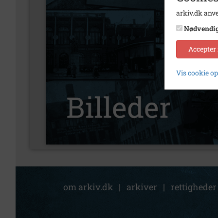
arkiv.dk anve
Nødvendi
Accepter
Vis cookie o
om arkiv.dk
|
arkiver
|
rettigheder