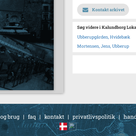
Kontakt arkivet
Søg videre i Kalundborg Lok
Ubberupgården, Hvidebæk
Mortensen, Jens, Ubberup
 og brug
|
faq
|
kontakt
|
privatlivspolitik
|
hand