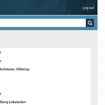
Log ind
7
r
Mortensen, Ubberup
t
dborg Lokalarkiv