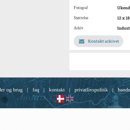
Ukend
Fotograf
12 x 1
Størrelse
Indust
Arkiv
Kontakt arkivet
der og brug
|
faq
|
kontakt
|
privatlivspolitik
|
hande