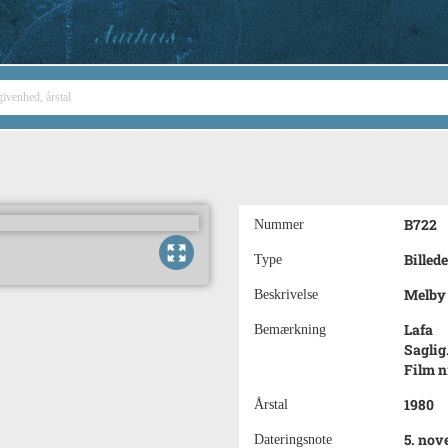
B722
Nummer
Billede
Type
Melby 
Beskrivelse
Lafa
Bemærkning
Saglig.
Film nr
1980
Årstal
5. nov
Dateringsnote