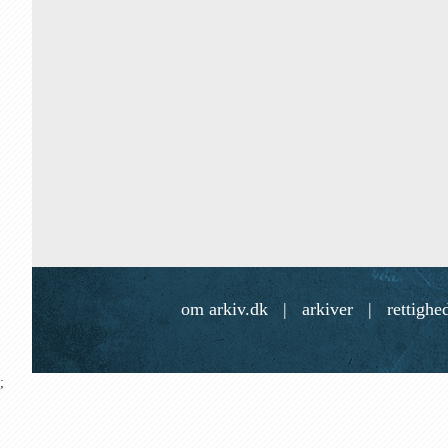
om arkiv.dk
|
arkiver
|
rettighe
;