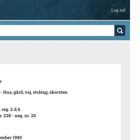
Log ind
r
- Hus, gård, vej, stråtag, skorsten
 reg. 2.d.6
. 228 - neg. nr. 20
ember 1980