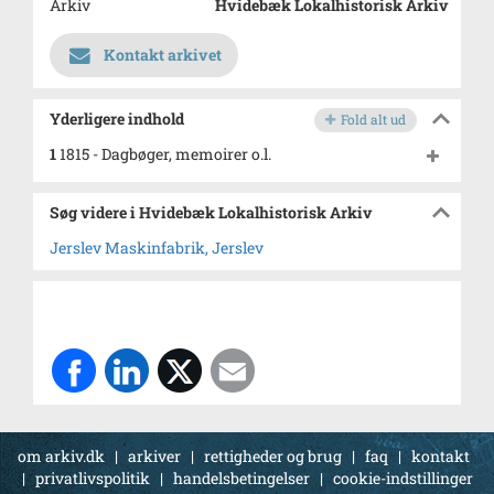
Arkiv
Hvidebæk Lokalhistorisk Arkiv
Kontakt arkivet
Yderligere indhold
Fold alt ud
1
1815 - Dagbøger, memoirer o.l.
Søg videre i Hvidebæk Lokalhistorisk Arkiv
Jerslev Maskinfabrik, Jerslev
om arkiv.dk
|
arkiver
|
rettigheder og brug
|
faq
|
kontakt
|
privatlivspolitik
|
handelsbetingelser
|
cookie-indstillinger