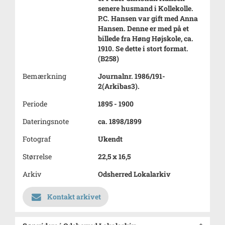
senere husmand i Kollekolle.
P.C. Hansen var gift med Anna
Hansen. Denne er med på et
billede fra Høng Højskole, ca.
1910. Se dette i stort format.
(B258)
Bemærkning
Journalnr. 1986/191-
2(Arkibas3).
Periode
1895 - 1900
Dateringsnote
ca. 1898/1899
Fotograf
Ukendt
Størrelse
22,5 x 16,5
Arkiv
Odsherred Lokalarkiv
Kontakt arkivet