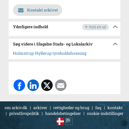
Kontakt arkivet
Yderligere indhold
Fold alt ud
Søg videre i Slagelse Stads- og Lokalarkiv
Holmstrup-Hyllerup tyreholdsforening
om arkiv.dk
|
arkiver
|
rettigheder og brug
|
faq
|
kontakt
|
privatlivspolitik
|
handelsbetingelser
|
cookie-indstillinger