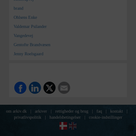
brand
Ohlsens Enke
Valdemar Psilander
Vangedevej
Gentofte Brandvæsen
Jenny Roelsgaard
om arkiv.dk
|
arkiver
|
rettigheder og brug
|
faq
|
kontakt
|
privatlivspolitik
|
handelsbetingelser
|
cookie-indstillinger