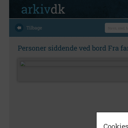
Tilbage
Personer siddende ved bord Fra fa
Cookies