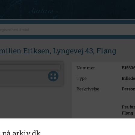
milien Eriksen, Lyngevej 43, Fløng
Nummer
B1563
Type
Billede
Beskrivelse
Person
Fra fa
Fløng
Periode
1938 -
 på arkiv.dk
Dateringsnote
1938 -