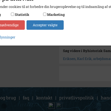
nder cookies til at forbedre din brugeroplevelse og til indsamling af st
Fotograf
Ukend
g
Statistik
Marketing
Se på kort
 nødvendige
Accepter valgte
Arkiv
Byhist
Kontakt arkivet
plysninger
Søg videre i Byhistorisk Sa
Eriksen, Karl Erik, arbejdsma
 og brug
|
faq
|
kontakt
|
privatlivspolitik
|
hand