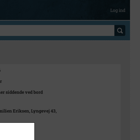
Log ind
6
r
er siddende ved bord
milien Eriksen, Lyngevej 43,
 1942
 1942