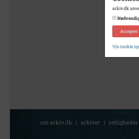
arkiv.dk anve
Nødvendi
Accepter
Vis cookie o
om arkiv.dk
|
arkiver
|
rettigheder