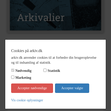
Nummer
A14
Cookies på arkiv.dk
Type
Arkivalier
arkiv.dk anvender cookies til at forbedre din brugeroplevelse
Arkivskaber
Hjarup Andelsmejeri
og til indsamling af statistik.
Beskrivelse
Hjarup Andelsmejeris arkiv
Nødvendig
Statistik
Født/stiftet
1889
Marketing
Død/nedlagt
1960
Accepter nødvendige
Accepter valgte
Bemærkning
Bygninger og maskiner er købt af
Aktiemejeriet Enghøjgård i
Vis cookie oplysninger
Hjarup