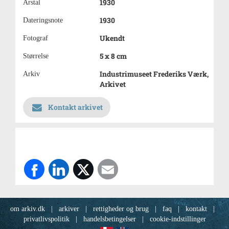
1930
Årstal
1930
Dateringsnote
Ukendt
Fotograf
5 x 8 cm
Størrelse
Industrimuseet Frederiks Værk,
Arkiv
Arkivet
Kontakt arkivet
om arkiv.dk
|
arkiver
|
rettigheder og brug
|
faq
|
kontakt
|
privatlivspolitik
|
handelsbetingelser
|
cookie-indstillinger