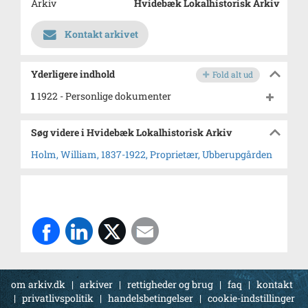
Arkiv
Hvidebæk Lokalhistorisk Arkiv
Kontakt arkivet
Yderligere indhold
Fold alt ud
1
1922 - Personlige dokumenter
Søg videre i Hvidebæk Lokalhistorisk Arkiv
Holm, William, 1837-1922, Proprietær, Ubberupgården
om arkiv.dk
|
arkiver
|
rettigheder og brug
|
faq
|
kontakt
|
privatlivspolitik
|
handelsbetingelser
|
cookie-indstillinger