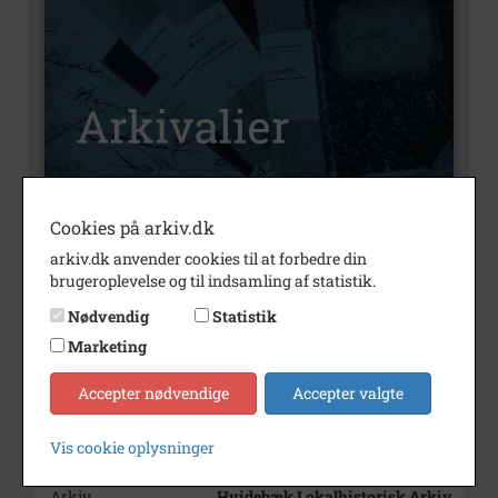
Cookies på arkiv.dk
Nummer
A245
arkiv.dk anvender cookies til at forbedre din
Type
Arkivalier
brugeroplevelse og til indsamling af statistik.
Nødvendig
Statistik
Arkivskaber
Værslevgaarden
Marketing
Beskrivelse
Værslevgården
Værslev
Accepter nødvendige
Accepter valgte
Periode
1856 - 1996
Vis cookie oplysninger
Dateringsnote
1856-1996
Arkiv
Hvidebæk Lokalhistorisk Arkiv