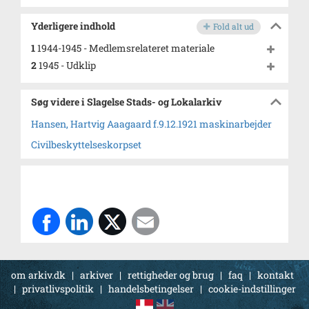
Yderligere indhold
Fold alt ud
1
1944-1945 - Medlemsrelateret materiale
2
1945 - Udklip
Søg videre i Slagelse Stads- og Lokalarkiv
Hansen, Hartvig Aaagaard f.9.12.1921 maskinarbejder
Civilbeskyttelseskorpset
om arkiv.dk
|
arkiver
|
rettigheder og brug
|
faq
|
kontakt
|
privatlivspolitik
|
handelsbetingelser
|
cookie-indstillinger