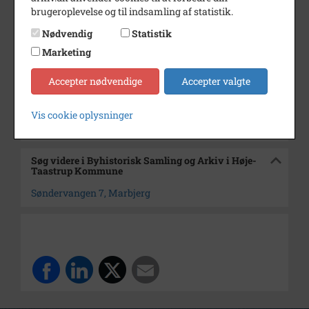
Dateringsnote
1993
brugeroplevelse og til indsamling af statistik.
Fotograf
Ukendt
Nødvendig
Statistik
Se på kort
Marketing
Arkiv
Byhistorisk Samling og Arkiv i
Accepter nødvendige
Accepter valgte
Høje-Taastrup Kommune
Vis cookie oplysninger
Kontakt arkivet
Søg videre i Byhistorisk Samling og Arkiv i Høje-
Taastrup Kommune
Søndervangen 7, Marbjerg