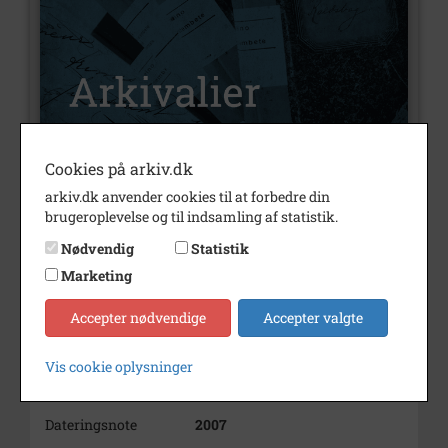
Cookies på arkiv.dk
Nummer
A155
arkiv.dk anvender cookies til at forbedre din
brugeroplevelse og til indsamling af statistik.
Type
Arkivalier
Nødvendig
Statistik
Arkivskaber
Landbrugsmuseet på
Marketing
Birkendegaard
Accepter nødvendige
Accepter valgte
Beskrivelse
Institutionsarkiv
Bemærkning
Institutionsarkiv
Vis cookie oplysninger
Årstal
2007
Dateringsnote
2007