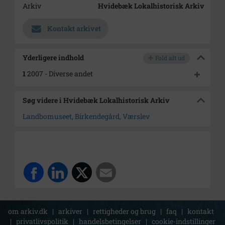
Arkiv
Hvidebæk Lokalhistorisk Arkiv
Kontakt arkivet
Yderligere indhold
Fold alt ud
1
2007 - Diverse andet
Søg videre i Hvidebæk Lokalhistorisk Arkiv
Landbomuseet, Birkendegård, Værslev
om arkiv.dk
|
arkiver
|
rettigheder og brug
|
faq
|
kontakt
|
privatlivspolitik
|
handelsbetingelser
|
cookie-indstillinger