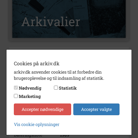
Nummer
A147
Cookies på arkiv.dk
Type
Arkivalier
arkiv.dk anvender cookies til at forbedre din
Arkivskaber
Abrahamowitz, Finn, forfatter
brugeroplevelse og til indsamling af statistik.
højskoleforstander
Nødvendig
Statistik
Beskrivelse
Privatarkiv
Marketing
Født/stiftet
1939 04/12
Accepter nødvendige
Accepter valgte
Død/nedlagt
2006
Periode
1989 - 1990
Vis cookie oplysninger
Dateringsnote
1989