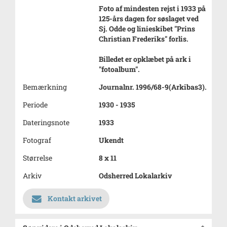
Foto af mindesten rejst i 1933 på
125-års dagen for søslaget ved
Sj. Odde og linieskibet "Prins
Christian Frederiks" forlis.
Billedet er opklæbet på ark i
"fotoalbum".
Bemærkning
Journalnr. 1996/68-9(Arkibas3).
Periode
1930 - 1935
Dateringsnote
1933
Fotograf
Ukendt
Størrelse
8 x 11
Arkiv
Odsherred Lokalarkiv
Kontakt arkivet