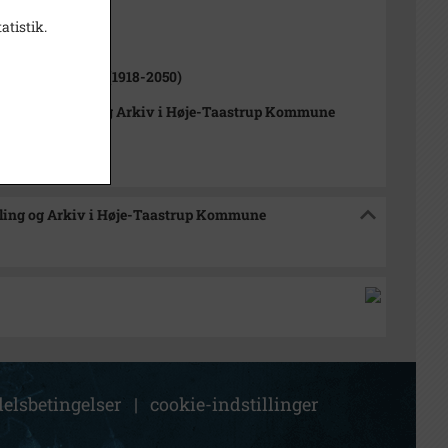
atistik.
1000-2050)
p Nykirke Sogn (1918-2050)
orisk Samling og Arkiv i Høje-Taastrup Kommune
mling og Arkiv i Høje-Taastrup Kommune
elsbetingelser
|
cookie-indstillinger