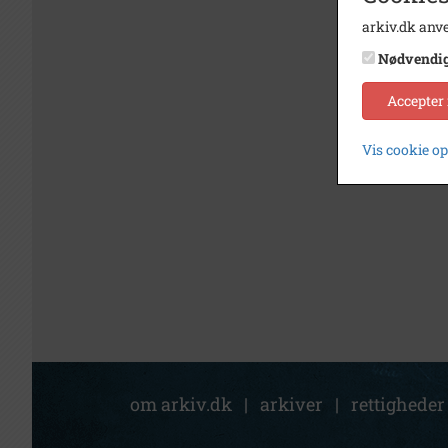
arkiv.dk anve
Nødvendi
Accepter
Vis cookie o
om arkiv.dk
|
arkiver
|
rettigheder