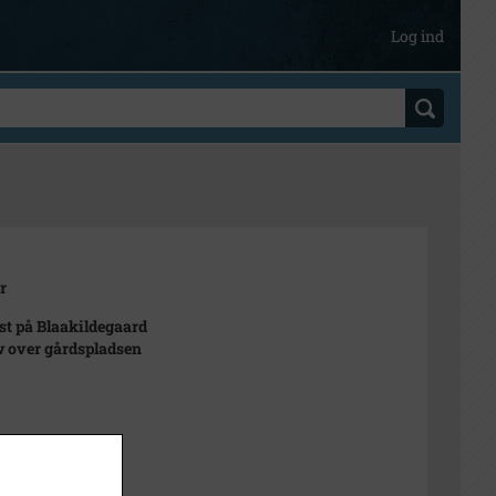
Log ind
r
st på Blaakildegaard
w over gårdspladsen
t