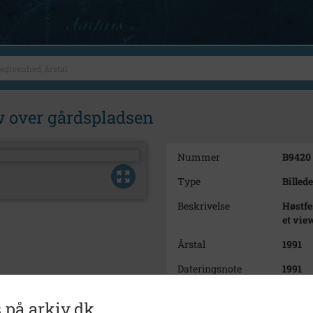
w over gårdspladsen
Nummer
B9420
Type
Billede
Beskrivelse
Høstfe
et vie
Årstal
1991
Dateringsnote
1991
Fotograf
Ukend
 på arkiv.dk