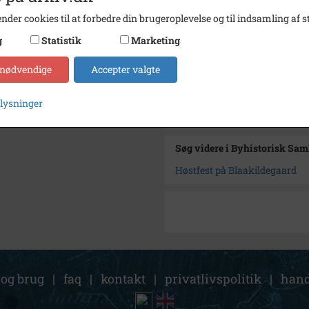
Se på kort
nder cookies til at forbedre din brugeroplevelse og til indsamling af st
Type
Sogn (
g
Statistik
Marketing
Enhed
Tåstru
 nødvendige
Accepter valgte
Arkiv
Byhist
plysninger
Kontakt arkivet
Søg videre i Byhistorisk Sa
Høstfest på Blaakildegaard
 og brug
|
faq
|
kontakt
|
privatlivspolitik
|
hand