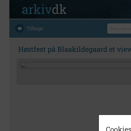
Tilbage
Høstfest på Blaakildegaard et vie
Cookies