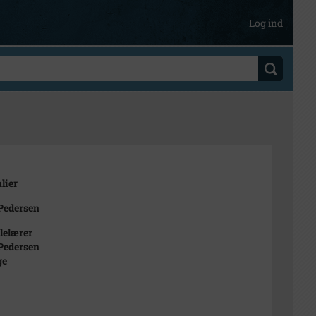
Log ind
lier
Pedersen
lelærer
Pedersen
ge