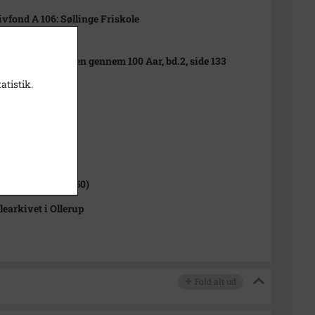
ivfond A 106: Søllinge Friskole
erstrøm: Friskolen gennem 100 Aar, bd.2, side 133
atistik.
1000-2050)
ge Sogn (1000-2050)
learkivet i Ollerup
Fold alt ud