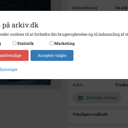
Bemærkning
Se ark
Litt.:
 på arkiv.dk
A. Ank
nder cookies til at forbedre din brugeroplevelse og til indsamling af st
Årstal
1933
g
Statistik
Marketing
Dateringsnote
1933
Se på kort
 nødvendige
Accepter valgte
Type
Sogn (
plysninger
Enhed
Søllin
Arkiv
Frisko
Kontakt arkivet
Yderligere indhold