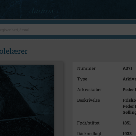
kolelærer
Nummer
A371
Type
Arkiva
Arkivskaber
Peder 
Beskrivelse
Frisko
Peder 
Søllin
Født/stiftet
1851
Død/nedlagt
1933