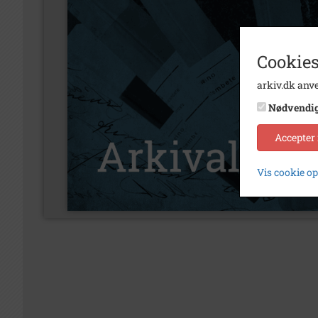
Cookies
arkiv.dk anve
Nødvendi
Accepter
Vis cookie o