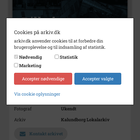
Cookies på arkiv.dk
arkiv.dk anvender cookies til at forbedre din
brugeroplevelse og til indsamling af statistik.
Nummer
G23626
Nødvendig
Statistik
Type
Billeder
Marketing
Beskrivelse
Gårdejer Jens Hansen, Kallerup
Accepter nødvendige
Accepter valgte
Årstal
1906
Vis cookie oplysninger
Dateringsnote
1906
Fotograf
Ukendt
Arkiv
Kalundborg Lokalarkiv
Kontakt arkivet