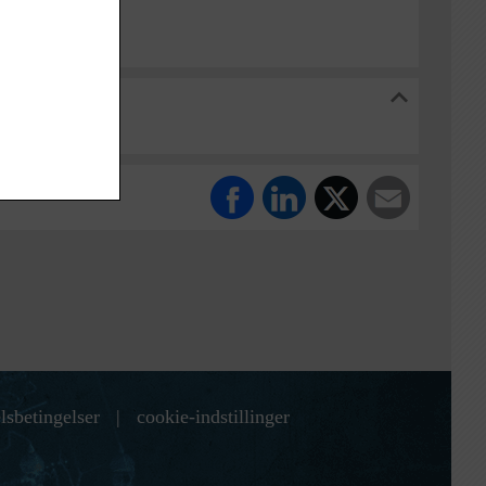
arkiv
lsbetingelser
|
cookie-indstillinger