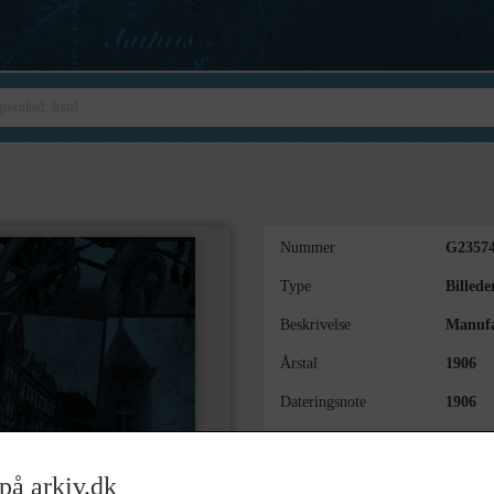
Nummer
G2357
Type
Billede
Beskrivelse
Manufa
Årstal
1906
Dateringsnote
1906
Fotograf
Ukend
Arkiv
Kalund
på arkiv.dk