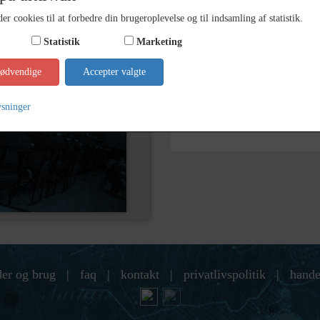
er cookies til at forbedre din brugeroplevelse og til indsamling af statistik.
Kontakt arkivet
Statistik
Marketing
Søg videre i Kalundborg Lokal
nødvendige
Accepter valgte
Iversen, manufakturhandler
ysninger
der og brug
|
faq
|
kontakt
|
privatlivspolitik
|
hande