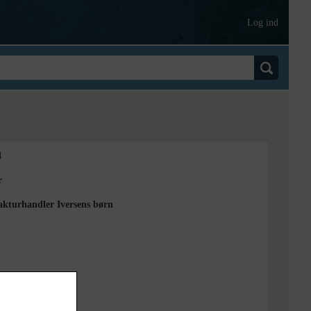
Log ind
4
r
kturhandler Iversens børn
t
borg Lokalarkiv