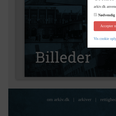
arkiv.dk anvend
Nødvendig
Accepter 
Vis cookie opl
om arkiv.dk
|
arkiver
|
rettighe