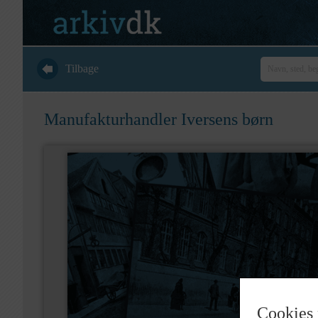
Tilbage
Manufakturhandler Iversens børn
Cookies 