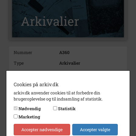
Nummer
A360
Type
Arkivalier
Arkivskaber
Vallekilde Friskole
Cookies på arkiv.dk
Beskrivelse
Vallekilde Friskole
Vallekilde
arkiv.dk anvender cookies til at forbedre din
brugeroplevelse og til indsamling af statistik.
Nødvendig
Statistik
Bygningerne solgt 1971
Marketing
Født/stiftet
1887
Accepter nødvendige
Accepter valgte
Død/nedlagt
1966