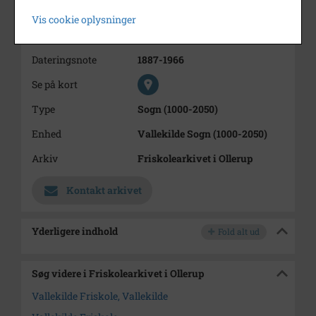
Bemærkning
Skolens historie: se lb.nr 2
Vis cookie oplysninger
Periode
1887 - 1966
Dateringsnote
1887-1966
Se på kort
Type
Sogn (1000-2050)
Enhed
Vallekilde Sogn (1000-2050)
Arkiv
Friskolearkivet i Ollerup
Kontakt arkivet
Yderligere indhold
Fold alt ud
Søg videre i Friskolearkivet i Ollerup
Vallekilde Friskole, Vallekilde