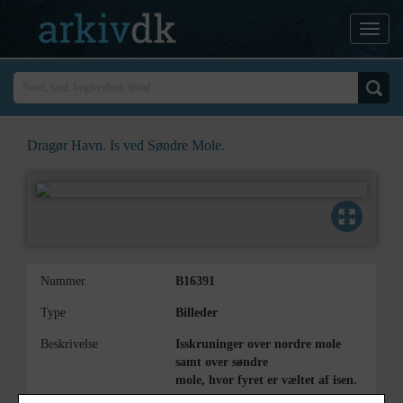
Dragør Havn. Is ved Søndre Mole.
Nummer
B16391
Type
Billeder
Beskrivelse
Isskruninger over nordre mole
samt over søndre
mole, hvor fyret er væltet af isen.