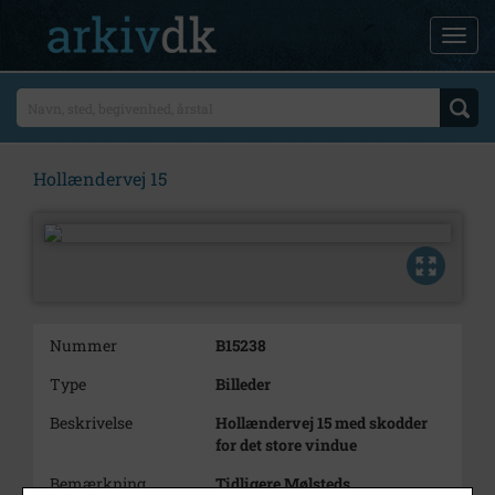
Hollændervej 15
Nummer
B15238
Type
Billeder
Beskrivelse
Hollændervej 15 med skodder
for det store vindue
Bemærkning
Tidligere Mølsteds