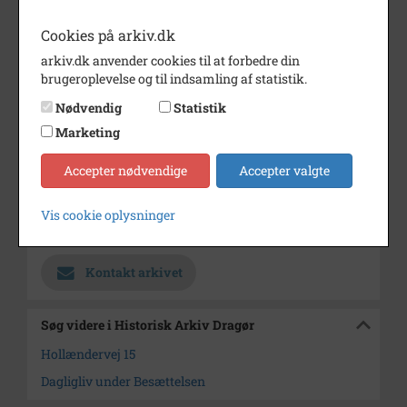
sommeratelier.
Cookies på arkiv.dk
Periode
1940 - 1945
arkiv.dk anvender cookies til at forbedre din
Fotograf
Ukendt
brugeroplevelse og til indsamling af statistik.
Materiale
Arkivets affotografering
Nødvendig
Statistik
Marketing
Se på kort
Type
Sogn (1000-2050)
Accepter nødvendige
Accepter valgte
Enhed
Store Magleby Sogn (1000-2050)
Vis cookie oplysninger
Arkiv
Historisk Arkiv Dragør
Kontakt arkivet
Søg videre i Historisk Arkiv Dragør
Hollændervej 15
Dagligliv under Besættelsen