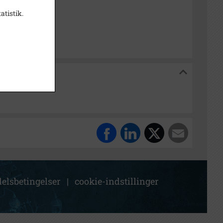
atistik.
isk Arkiv Dragør
 Dragør
elsbetingelser
|
cookie-indstillinger