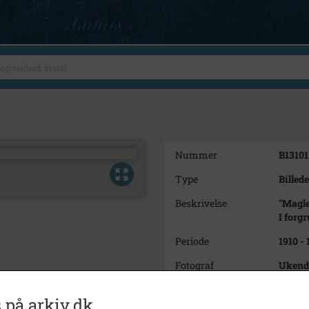
Nummer
B13101
Type
Billede
Beskrivelse
"Magl
I forgr
Periode
1910 -
Fotograf
Ukend
Materiale
Arkive
 på arkiv.dk