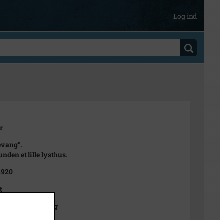
Log ind
r
evang".
unden et lille lysthus.
 1920
t
ts affotografering