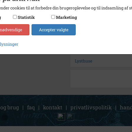
Se på kort
nder cookies til at forbedre din brugeroplevelse og til indsamling af st
Arkiv
Histor
g
Statistik
Marketing
Kontakt arkivet
 nødvendige
Accepter valgte
Søg videre i Historisk Arkiv
plysninger
Fælledvej 45
Lysthuse
 og brug
|
faq
|
kontakt
|
privatlivspolitik
|
hand