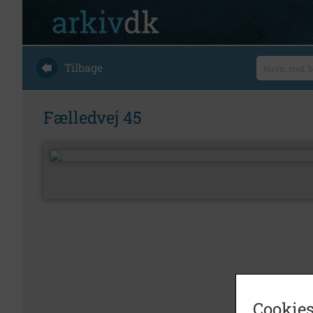
Tilbage
Fælledvej 45
Cookies