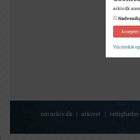
arkiv.dk anve
Nødvendi
Accepter
Vis cookie o
om arkiv.dk
|
arkiver
|
rettigheder
;