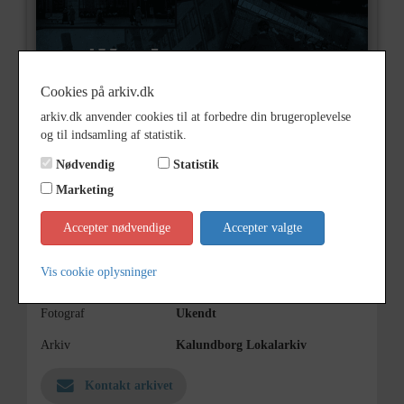
Cookies på arkiv.dk
arkiv.dk anvender cookies til at forbedre din brugeroplevelse
og til indsamling af statistik.
Nummer
G23293
Nødvendig
Statistik
Type
Billeder
Marketing
Beskrivelse
Smedesvend H. Petersen, Melby
Accepter nødvendige
Accepter valgte
Årstal
1906
Vis cookie oplysninger
Dateringsnote
1906
Fotograf
Ukendt
Arkiv
Kalundborg Lokalarkiv
Kontakt arkivet