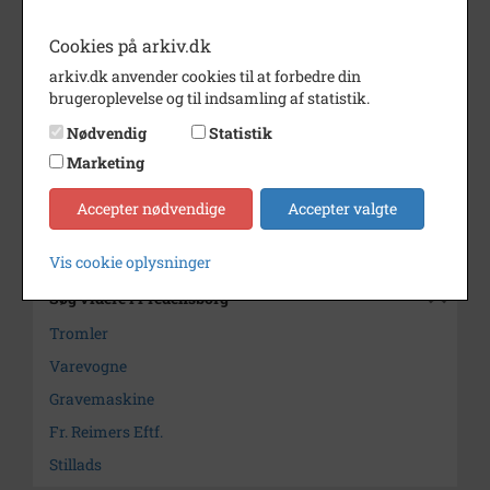
Årstal
1982
Cookies på arkiv.dk
Dateringsnote
1.4.1982
arkiv.dk anvender cookies til at forbedre din
brugeroplevelse og til indsamling af statistik.
Fotograf
Ukendt
Nødvendig
Statistik
Størrelse
13 x 24
Marketing
Arkiv
Fredensborg
Accepter nødvendige
Accepter valgte
Kontakt arkivet
Vis cookie oplysninger
Søg videre i Fredensborg
Tromler
Varevogne
Gravemaskine
Fr. Reimers Eftf.
Stillads