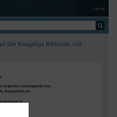
Log ind
på Det Kongelige Bibliotek. tidl.
r
to af gartner Lundsgaards hus,
lle, Rungsted Kyst.
Hørsholmvej 16.