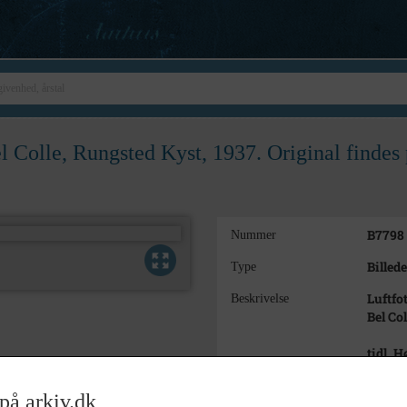
l Colle, Rungsted Kyst, 1937. Original findes 
B7798
Nummer
Billede
Type
Luftfo
Beskrivelse
Bel Co
tidl. 
1937
Årstal
på arkiv.dk