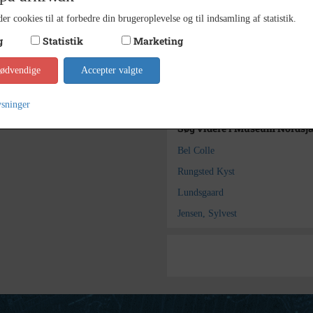
1937
Dateringsnote
er cookies til at forbedre din brugeroplevelse og til indsamling af statistik.
Jensen
Fotograf
g
Statistik
Marketing
Museu
Arkiv
nødvendige
Accepter valgte
Kontakt arkivet
ysninger
Søg videre i Museum Nordsj
Bel Colle
Rungsted Kyst
Lundsgaard
Jensen, Sylvest