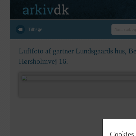
Tilbage
Luftfoto af gartner Lundsgaards hus, Be
Hørsholmvej 16.
Cookies 