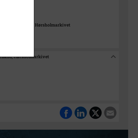
, Sylvest
m Nordsjælland, Hørsholmarkivet
ælland, Hørsholmarkivet