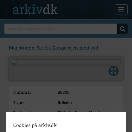
Magstræde. Set fra Kongevejen mod syd.
Nummer
B9820
Type
Billeder
Beskrivelse
Til højre Dragør Kros bygning
(Strandgade 30).
Cookies på arkiv.dk
Årstal
1942