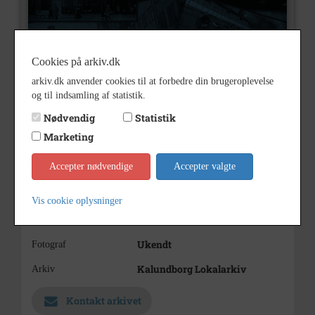
Cookies på arkiv.dk
arkiv.dk anvender cookies til at forbedre din brugeroplevelse
og til indsamling af statistik.
Nødvendig
Statistik
G23167
Nummer
Marketing
Billeder
Type
Accepter nødvendige
Accepter valgte
Holm & Hemmingsen
Beskrivelse
1906
Årstal
Vis cookie oplysninger
1906
Dateringsnote
Ukendt
Fotograf
Kalundborg Lokalarkiv
Arkiv
Kontakt arkivet