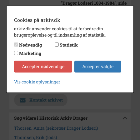
"Dragør Lodseri 1684-1984", side
142.
Cookies på arkiv.dk
Periode
1980 - 1985
arkiv.dk anvender cookies til at forbedre din
Dateringsnote
Dateringen usikker
brugeroplevelse og til indsamling af statistik.
Fotograf
Dirch Jansen
Nødvendig
Statistik
Se på kort
Marketing
Type
Sogn (1000-2050)
Accepter nødvendige
Accepter valgte
Enhed
Dragør Sogn (1954-2050)
Vis cookie oplysninger
Arkiv
Historisk Arkiv Dragør
Kontakt arkivet
Søg videre i Historisk Arkiv Dragør
Thorsen, Anita (sekretær Dragør Lodseri)
Thomsen, Erik (lods)