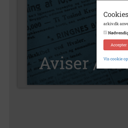
Cookies
arkiv.dk anve
Nødvendi
Accepter
Vis cookie o