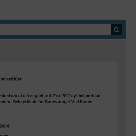
Log ind
 og artikler
esked om at det er gået ind. Fra 1997 nyt beboerblad:
osten : Beboerblade for Banevænget Ved Banen
 2004