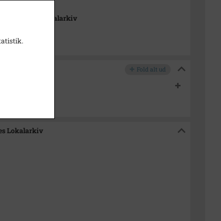
 1979
v Kommunes Lokalarkiv
atistik.
Fold alt ud
 Banevænget
es Lokalarkiv