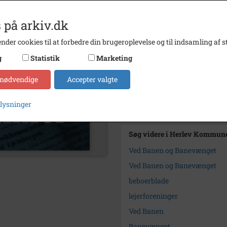
Periode
1978 -
Arkiv
Herle
 på arkiv.dk
Kontakt arkivet
nder cookies til at forbedre din brugeroplevelse og til indsamling af st
g
Statistik
Marketing
Yderligere indhold
 nødvendige
Accepter valgte
Baneposten
Beboerblad for Ved Banen og
plysninger
1978-1979
Søg videre i Herlev Kommun
Ved Banen og Banevænget
Ved Banen og Banevænget
beboerblade
lejerforeninger
Ved Banen
Banevænget