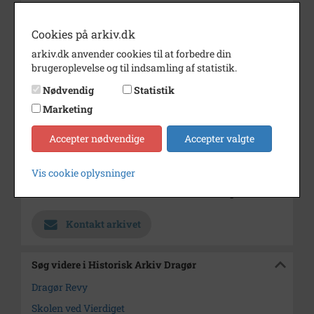
Vierdigets Skole i
Teatersalen.
Cookies på arkiv.dk
Årstal
1982
arkiv.dk anvender cookies til at forbedre din
brugeroplevelse og til indsamling af statistik.
Dateringsnote
10.3.1982
Nødvendig
Statistik
Fotograf
Dirch Jansen
Marketing
Se på kort
Accepter nødvendige
Accepter valgte
Type
Sogn (1000-2050)
Enhed
Dragør Sogn (1954-2050)
Vis cookie oplysninger
Arkiv
Historisk Arkiv Dragør
Kontakt arkivet
Søg videre i Historisk Arkiv Dragør
Dragør Revy
Skolen ved Vierdiget