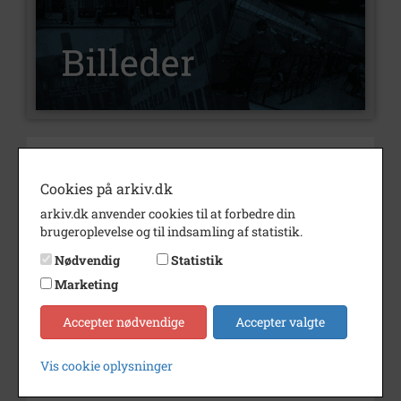
Nummer
B8034
Type
Billeder
Cookies på arkiv.dk
arkiv.dk anvender cookies til at forbedre din
Beskrivelse
"Bedestedet" nedlægges og
brugeroplevelse og til indsamling af statistik.
ombygges til Beghuset.
Nødvendig
Statistik
Bemærkning
Personer er ikke identifcerede.
Marketing
Årstal
1983
Accepter nødvendige
Accepter valgte
Dateringsnote
Bragt i Dragør Nyt november
1983.
Vis cookie oplysninger
Fotograf
Dirch Jansen