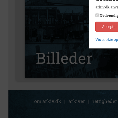
arkiv.dk anve
Nødvendi
Accepter
Vis cookie o
om arkiv.dk
|
arkiver
|
rettigheder