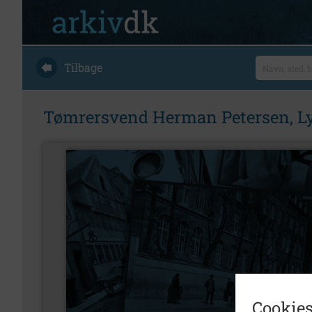
Tilbage
Tømrersvend Herman Petersen, L
Cookies