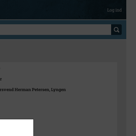
Log ind
0
r
rsvend Herman Petersen, Lyngen
t
dborg Lokalarkiv