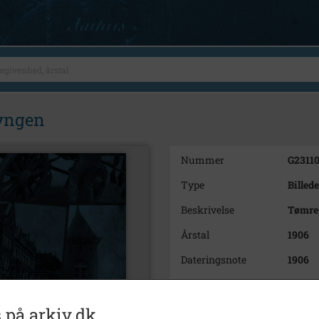
yngen
Nummer
G2311
Type
Billede
Beskrivelse
Tømre
Årstal
1906
Dateringsnote
1906
Fotograf
Ukend
Arkiv
Kalun
 på arkiv.dk