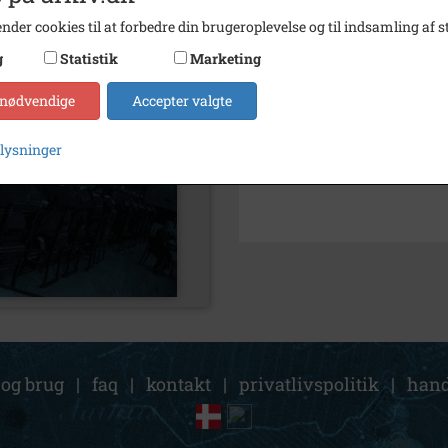
nder cookies til at forbedre din brugeroplevelse og til indsamling af st
Kontakt arkivet
g
Statistik
Marketing
Søg videre i Kalundborg Lok
 nødvendige
Accepter valgte
Lyngen, Kalundborg
plysninger
Petersen, Hermann, tømrers
 og brug
|
faq
|
kontakt
|
privatlivspolitik
|
hand