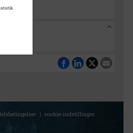
atistik.
alarkiv
vend
elsbetingelser
|
cookie-indstillinger