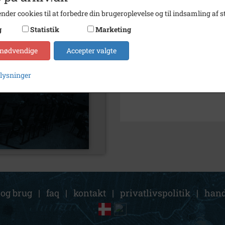
nder cookies til at forbedre din brugeroplevelse og til indsamling af st
Kontakt arkivet
g
Statistik
Marketing
Søg videre i Kalundborg Lok
 nødvendige
Accepter valgte
Ladegården, Kalundborg
plysninger
Andersen, Eva, Ladegården
 og brug
|
faq
|
kontakt
|
privatlivspolitik
|
hand