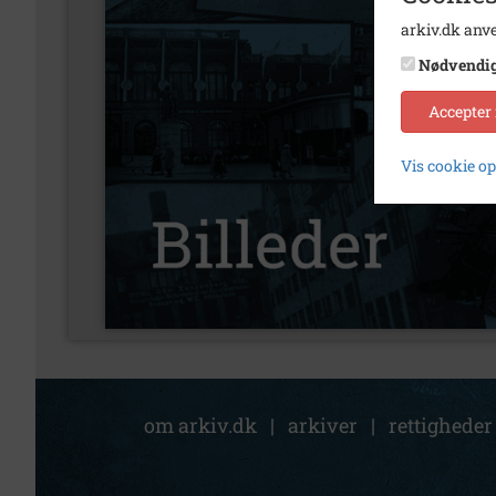
arkiv.dk anve
Nødvendi
Accepter
Vis cookie o
om arkiv.dk
|
arkiver
|
rettigheder