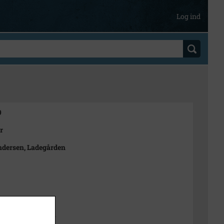
Log ind
9
r
dersen, Ladegården
t
dborg Lokalarkiv