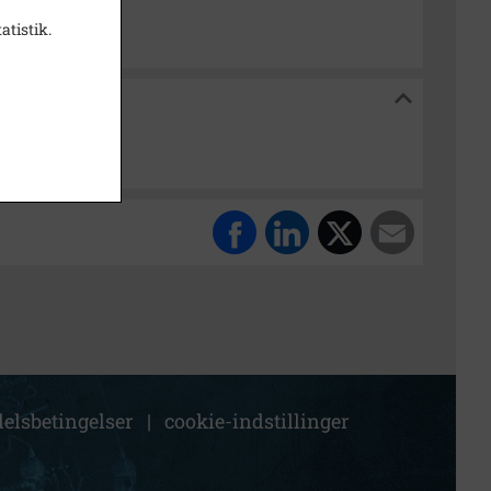
atistik.
alarkiv
elsbetingelser
|
cookie-indstillinger