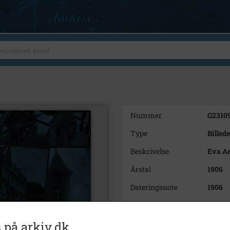
Nummer
G2310
Type
Billede
Beskrivelse
Eva An
Årstal
1906
Dateringsnote
1906
Fotograf
Ukend
Arkiv
Kalun
 på arkiv.dk